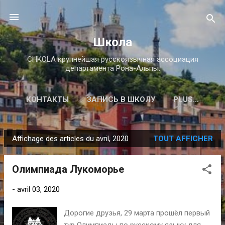
Accéder au contenu principal
Школа
CHKOLA крупнейшая русскоязычная ассоциация
департамента Рона-Альпы.
КОНТАКТЫ
ЗАПИСЬ В ШКОЛУ
PLUS…
Affichage des articles du avril, 2020
TOUT AFFICHER
A
r
Олимпиада Лукоморье
t
i
-
avril 03, 2020
c
l
Дорогие друзья, 29 марта прошёл первый
e
тур Олимпиады по русскому языку для