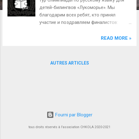
s
детей-билингвов «Лукоморье». Мы
благодарим всех ребят, кто принял
участие и поздравляем финалистов:
Перия Шарлота - возрастная категория 7-
9 лет Александра Деларш - возрастная
READ MORE »
категория 10-11 лет
AUTRES ARTICLES
Fourni par Blogger
tous droits réservés à l'association CHKOLA 2020-2021